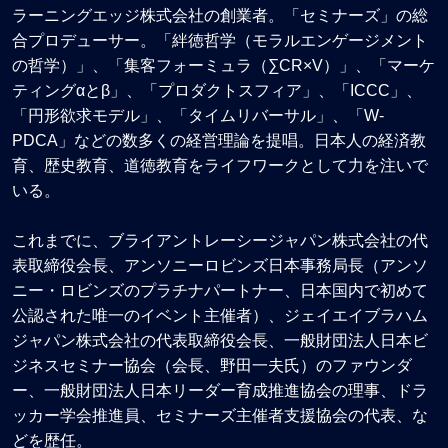
ラーニングエッジ株式会社の創業者。「セミナーズ」の総
合プロデューサー。「絆徳哲学（モラルエンゲージメント
の哲学）」、「集客フォーミュラ（∑CR×V）」、「マーケ
ティングαとβ」、「プロダクトスフィア」、「ICCC」、
「円形欲求モデル」、「タイムリバーサル」、「W-
PDCA」などの数多くの経営理論を提唱。日本人の経済教
育、歴史教育、道徳教育をライフワークとして力を注いで
いる。
これまでに、ブライアントレーシージャパン株式会社の代
表取締役会長、アンソニーロビンズ日本事務局長（アンソ
ニー・ロビンズのプラチナパートナー、日本国内で初めて
公認された唯一のイベント主催者）、ジェイエイブラハム
ジャパン株式会社の代表取締役会長、一般財団法人日本ビ
ジネスセミナー協会（会長、野田一夫氏）のファウンダ
ー、一般財団法人日本リーダー育成推進協会の理事、ドラ
ッカー学会推進員、セミナーズ主催者支援協会の代表、な
どを歴任。