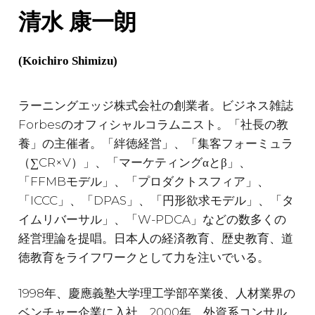
清水 康一朗
(Koichiro Shimizu)
ラーニングエッジ株式会社の創業者。ビジネス雑誌
Forbesのオフィシャルコラムニスト。「社長の教
養」の主催者。「絆徳経営」、「集客フォーミュラ
（∑CR×V）」、「マーケティングαとβ」、
「FFMBモデル」、「プロダクトスフィア」、
「ICCC」、「DPAS」、「円形欲求モデル」、「タ
イムリバーサル」、「W-PDCA」などの数多くの
経営理論を提唱。日本人の経済教育、歴史教育、道
徳教育をライフワークとして力を注いでいる。
1998年、慶應義塾大学理工学部卒業後、人材業界の
ベンチャー企業に入社。2000年、外資系コンサル