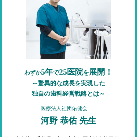
5年
25医院
展開！
で
を
わずか
～驚異的な成長を実現した
独自の歯科経営戦略とは～
医療法人社団佑健会
河野 恭佑 先生