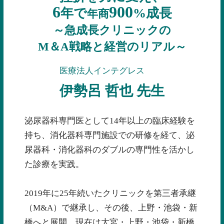
6
900
年で
%成長
年商
～急成長クリニックの
M＆A戦略と経営のリアル～
医療法人インテグレス
伊勢呂 哲也 先生
泌尿器科専門医として14年以上の臨床経験を
持ち、消化器科専門施設での研修を経て、泌
尿器科・消化器科のダブルの専門性を活かし
た診療を実践。
2019年に25年続いたクリニックを第三者承継
（M&A）で継承し、その後、上野・池袋・新
橋へと展開。現在は大宮・上野・池袋・新橋