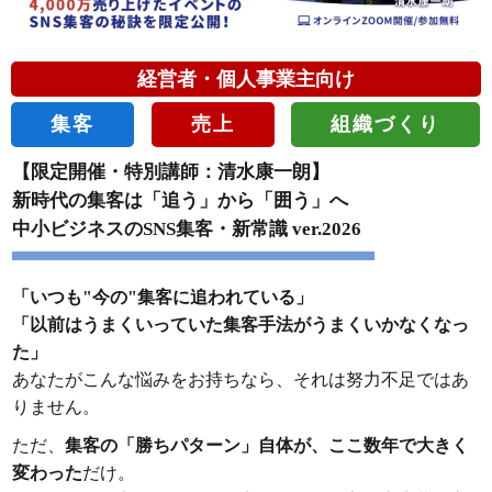
経営者・個人事業主向け
集客
売上
組織づくり
【限定開催・特別講師：清水康一朗】
新時代の集客は「追う」から「囲う」へ
中小ビジネスのSNS集客・新常識 ver.2026
「いつも"今の"集客に追われている」
「以前はうまくいっていた集客手法がうまくいかなくなっ
た」
あなたがこんな悩みをお持ちなら、それは努力不足ではあ
りません。
ただ、
集客の「勝ちパターン」自体が、ここ数年で大きく
変わった
だけ。