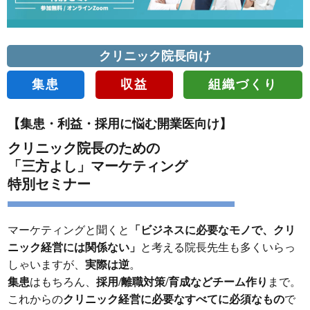
クリニック院長向け
集患
収益
組織づくり
【集患・利益・採用に悩む開業医向け】
クリニック院長のための
「三方よし」マーケティング
特別セミナー
マーケティングと聞くと
「ビジネスに必要なモノで、クリ
ニック経営には関係ない」
と考える院長先生も多くいらっ
しゃいますが、
実際は逆
。
集患
はもちろん、
採用/離職対策/育成などチーム作り
まで。
これからの
クリニック経営に必要なすべてに必須なもの
で