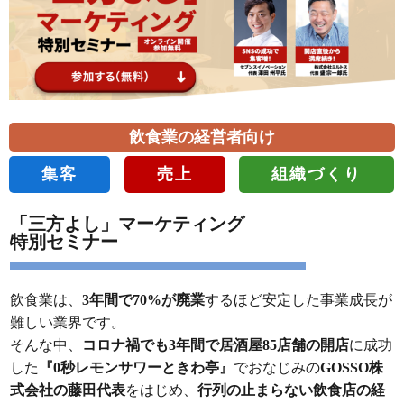
飲食業の経営者向け
集客
売上
組織づくり
「三方よし」マーケティング
特別セミナー
飲食業は、
3年間で70%が廃業
するほど安定した事業成長が
難しい業界です。
そんな中、
コロナ禍でも3年間で居酒屋85店舗の開店
に成功
した
『0秒レモンサワーときわ亭』
でおなじみの
GOSSO株
式会社の藤田代表
をはじめ、
行列の止まらない飲食店の経