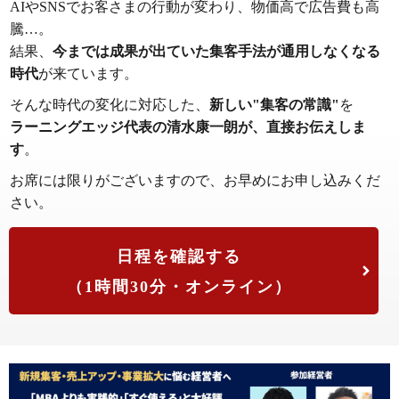
AIやSNSでお客さまの行動が変わり、物価高で広告費も高
騰…。
結果、
今までは成果が出ていた集客手法が通用しなくなる
時代
が来ています。
そんな時代の変化に対応した、
新しい"集客の常識"
を
ラーニングエッジ代表の清水康一朗が、直接お伝えしま
す
。
お席には限りがございますので、お早めにお申し込みくだ
さい。
日程を確認する
（1時間30分・オンライン）