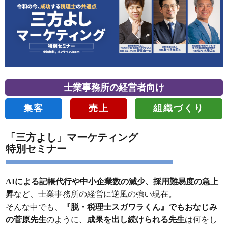
士業事務所の経営者向け
集客
売上
組織づくり
「三方よし」マーケティング
特別セミナー
AIによる記帳代行や中小企業数の減少、採用難易度の急上
昇
など、士業事務所の経営に逆風の強い現在。
そんな中でも、
『脱・税理士スガワラくん』でもおなじみ
の菅原先生
のように、
成果を出し続けられる先生
は何をし