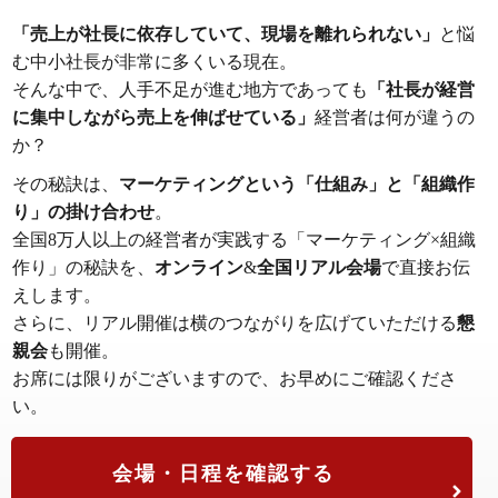
「売上が社長に依存していて、現場を離れられない」
と悩
む中小社長が非常に多くいる現在。
そんな中で、人手不足が進む地方であっても
「社長が経営
に集中しながら売上を伸ばせている」
経営者は何が違うの
か？
その秘訣は、
マーケティングという「仕組み」と「組織作
り」の掛け合わせ
。
全国8万人以上の経営者が実践する「マーケティング×組織
作り」の秘訣を、
オンライン
&
全国リアル会場
で直接お伝
えします。
さらに、リアル開催は横のつながりを広げていただける
懇
親会
も開催。
お席には限りがございますので、お早めにご確認くださ
い。
会場・日程を確認する