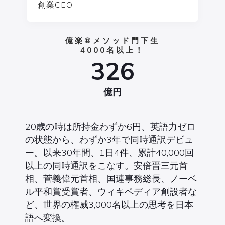
創業CEO
億楽®メソッド
門下生
4000名以上！
326
億円
20歳の時は所持金わずか6円、英語力ゼロ
の状態から、わずか3年で同時通訳デビュ
ー。以来30年間、1日4件、累計40,000回
以上の同時通訳をこなす。安倍晋三元首
相、菅義偉元首相、国連事務総長、ノーベ
ル平和賞受賞者、ウィキペディア創設者な
ど、世界の権威3,000名以上の思考を日本
語へ変換。