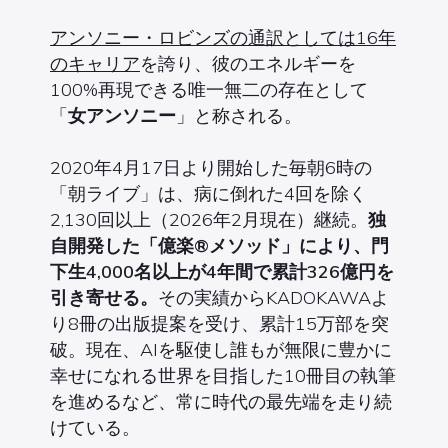
アンソニー・ロビンズの通訳としては16年
のキャリア
を誇り、彼のエネルギーを
100%再現できる唯一無二の存在として
「
女アンソニー
」と称される。
2020年4月17日より開始した毎朝6時の
「朝ライブ」は、病に倒れた4回を除く
2,130回以上（2026年2月現在）継続。
独
自開発した「億楽®メソッド」により、
門
下生4,000名以上が4年間で累計326億円を
引き寄せる。
その実績からKADOKAWAよ
り8冊の出版提案を受け、累計15万部を突
破。現在、AIを駆使し誰もが無限に豊かに
幸せになれる世界を目指した10冊目の執筆
を進めるなど、常に時代の最先端を走り続
けている。