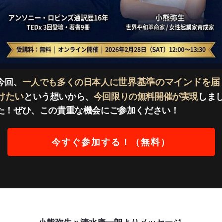
世界基準のマインドを届
今回、
一人でも多くの日本人に
けたい
という想いから、
今回限りの無料開催が実現
しま
た！ぜひ、この貴重な機会にご参加ください！
今すぐ参加する！（無料）