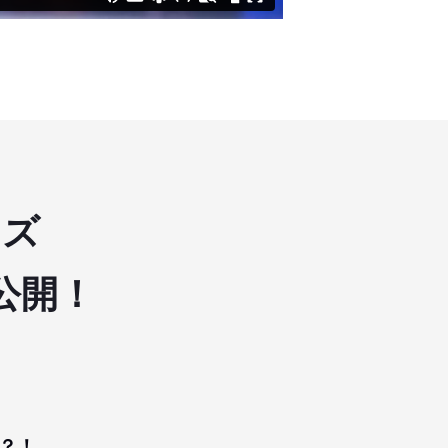
ンズ
公開！
？！