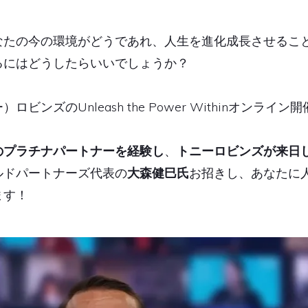
なたの今の環境がどうであれ、人生を進化成長させるこ
るにはどうしたらいいでしょうか？
ンズのUnleash the Power Withinオンライン
のプラチナパートナーを経験し
、
トニーロビンズが来日し
ルドパートナーズ代表の
大森健巳氏
お招きし、あなたに
ます！