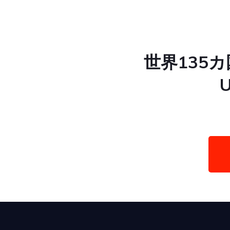
世界135
U