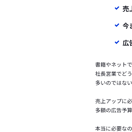
売
今
広
書籍やネット
社長営業でど
多いのではな
売上アップに
多額の広告予
本当に必要な