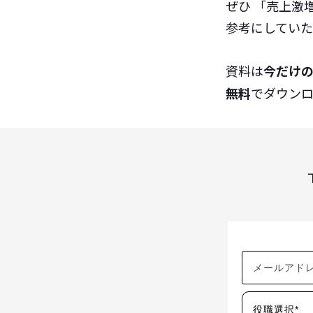
ぜひ 「売上激
参考にしてい
資料は
今だけ
無料
でダウン
役職選択*