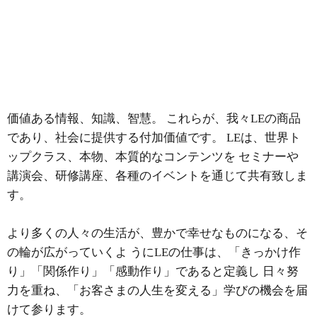
教育を通じて人の幸せに貢献する
価値ある情報、知識、智慧。 これらが、我々LEの商品
であり、社会に提供する付加価値です。 LEは、世界ト
ップクラス、本物、本質的なコンテンツを セミナーや
人々が価値ある情報、知識、智
慧を持つこと
講演会、研修講座、各種のイベントを通じて共有致しま
で、
より豊かで幸
せな生活を実現できる手助け
す。
をすること
より多くの人々の生活が、豊かで幸せなものになる、そ
の輪が広がっていくよ うにLEの仕事は、「きっかけ作
り」「関係作り」「感動作り」であると定義し 日々努
力を重ね、「お客さまの人生を変える」学びの機会を届
けて参ります。