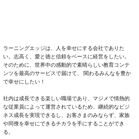
ラーニングエッジは、人を幸せにする会社でありた
全従業員の物心両面の
豊かさを
い。志高く、愛と徳と信頼をベースに経営をしたい。
追求すると共に
そのために、世界中の感動的で素晴らしい教育コンテ
ンツを最高のサービスで届けて、 関わるみんなを豊か
教育を通じた社会の成長発展に
で幸せにしたい！
貢献します
社内は成⾧できる楽しい職場であり、マジメで情熱的
な従業員によって運営されているため、継続的なビジ
ネス成⾧を実現できるし、お客さまのみならず、家族
や同僚を幸せにできるチカラを手にすることができ
る。