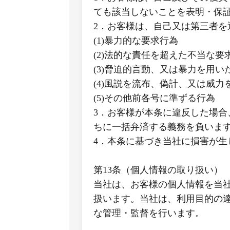
ても該当しないことを表明・保
2．お客様は、自己又は第三者
(1)暴力的な要求行為
(2)法的な責任を超えた不当な要
(3)脅迫的言動、又は暴力を用い
(4)風説を流布、偽計、又は威
(5)その他前各号に準ずる行為
3．お客様が本条に違反した場
ちに一括弁済する義務を負いま
4．本条に基づき当社に損害が
第13条（個人情報の取り扱い）
当社は、お客様の個人情報を当社プライバシーポ
扱います。当社は、利用目的の
な管理・監督を行います。