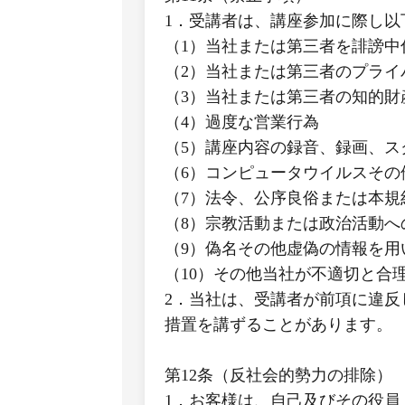
1．受講者は、講座参加に際し以
（1）当社または第三者を誹謗
（2）当社または第三者のプラ
（3）当社または第三者の知的
（4）過度な営業行為
（5）講座内容の録音、録画、ス
（6）コンピュータウイルスそ
（7）法令、公序良俗または本規
（8）宗教活動または政治活動へ
（9）偽名その他虚偽の情報を用
（10）その他当社が不適切と合
2．当社は、受講者が前項に違
措置を講ずることがあります。
第12条（反社会的勢力の排除）
1．お客様は、自己及びその役