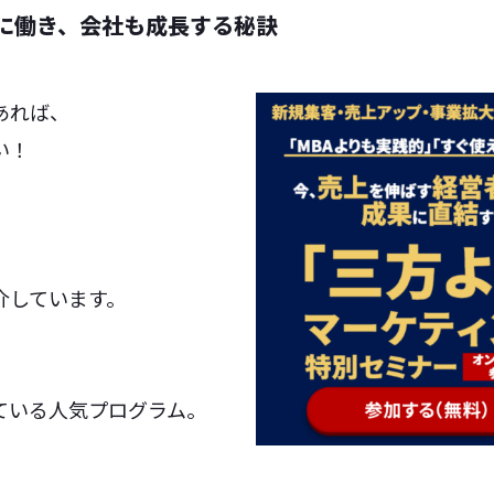
に働き、会社も成長する秘訣
あれば、
い！
介しています。
、
ている人気プログラム。
、