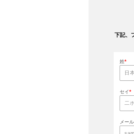
下記、
姓
*
セイ
*
メール