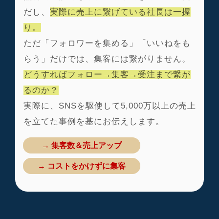
だし、
実際に売上に繋げている社長は一握
り
。
ただ「フォロワーを集める」「いいねをも
らう」だけでは、集客には繋がりません。
どうすればフォロー→集客→受注まで繋が
るのか？
実際に、SNSを駆使して5,000万以上の売上
を立てた事例
を基にお伝えします。
→ 集客数＆売上アップ
→ コストをかけずに集客