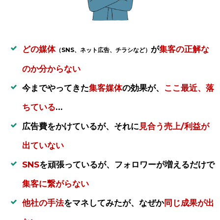
どの媒体
が
集客の正解な
（SNS、ネット広告、チラシなど）
のか分からない
今までやってきた
集客媒体
の効果が、
ここ最近、落
ちている
…
広告費をかけているが、それに
見合う売上/利益が
出ていない
SNS
を頑張っているが、フォロワーが増えるだけで
集客に繋がらない
他社の手法
をマネしてみたが、なぜか
同じ成果が出