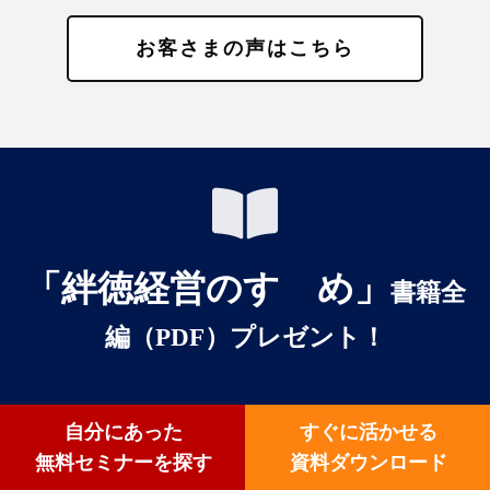
お客さまの声はこちら
「絆徳経営のすゝめ」
書籍全
編（PDF）プレゼント！
書籍（PDF）の続きに、「絆徳（ばんとく）経営の
自分にあった
すぐに活かせる
すゝめ」を著者である清水が
無料セミナーを探す
資料ダウンロード
ポイントを解説した特別動画を全員にお届けします
！