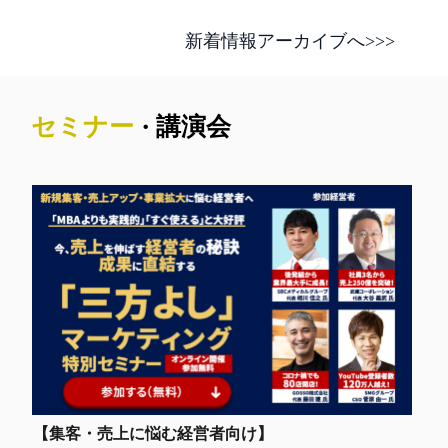
新着情報
アーカイブへ>>>
2026年8月18日（火）～20日（木）
セミナー
講演会
・
大阪にてMBS1開催！
大阪MBS1の詳細はこちら
【集客・売上に悩む経営者向け】