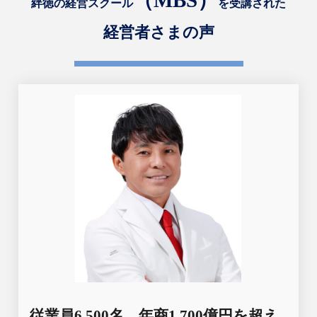
（MBS）
絆徳の経営スクール
を
受講された
経営者さまの声
従業員6,500名、年商1,700億円を超え