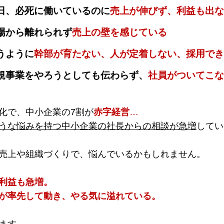
日、必死に働いているのに
売上が伸びず、利益も出な
場から離れられず
売上の壁を感じている
うように
幹部が育たない、人が定着しない、採用でき
規事業をやろうとしても伝わらず、
社員がついてこな
化で、中小企業の7割が
赤字経営
…
うな悩みを持つ中小企業の社長からの相談が急増
してい
売上や組織づくりで、悩んでいるかもしれません。
利益も急増。
が率先して動き、やる気に溢れている。