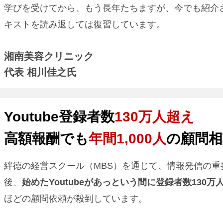
学びを受けてから、もう長年たちますが、今でも紹介
キストを読み返しては復習しています。
湘南美容クリニック
代表 相川佳之氏
Youtube登録者数
130万人超
え
高額報酬でも
年間1,000人
の顧問相
絆徳の経営スクール（MBS）を通じて、情報発信の重
後、
始めたYoutubeがあっという間に登録者数130万
ほどの顧問依頼が殺到しています。