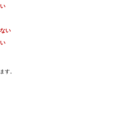
い
ない
い
ます。