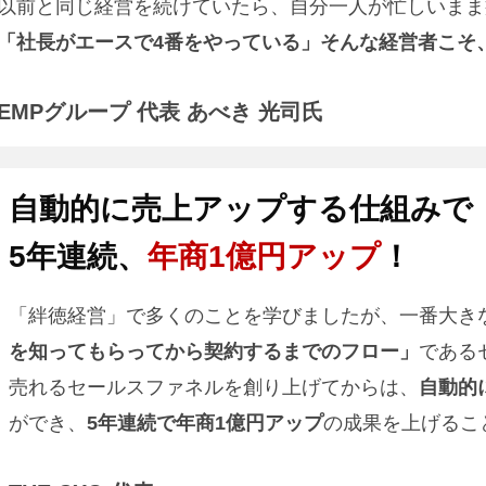
以前と同じ経営を続けていたら、自分一人が忙しいまま
「社長がエースで4番をやっている」そんな経営者こそ
EMPグループ 代表 あべき 光司氏
自動的
に
売上アップ
する
仕組
みで
5年連続、
年商1億円アップ
！
「絆徳経営」で多くのことを学びましたが、一番大き
を知ってもらってから契約するまでのフロー」
である
売れるセールスファネルを創り上げてからは、
自動的
ができ、
5年連続で年商1億円アップ
の成果を上げるこ