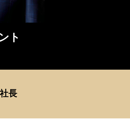
ベント
す社長