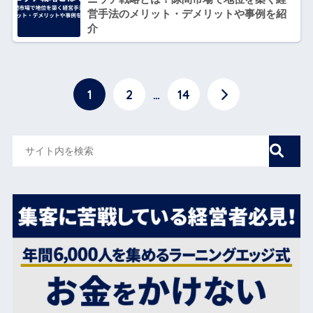
営手法のメリット・デメリットや事例を紹
介
1
2
…
14