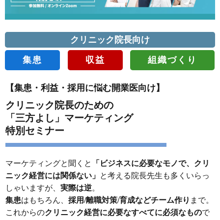
クリニック院長向け
集患
収益
組織づくり
【集患・利益・採用に悩む開業医向け】
クリニック院長のための
「三方よし」マーケティング
特別セミナー
マーケティングと聞くと
「ビジネスに必要なモノで、クリ
ニック経営には関係ない」
と考える院長先生も多くいらっ
しゃいますが、
実際は逆
。
集患
はもちろん、
採用/離職対策/育成などチーム作り
まで。
これからの
クリニック経営に必要なすべてに必須なもの
で