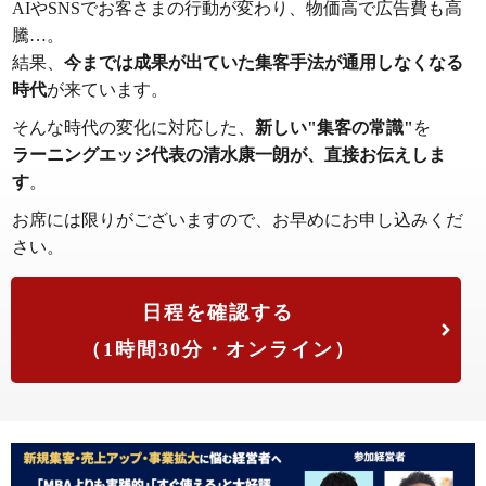
AIやSNSでお客さまの行動が変わり、物価高で広告費も高
騰…。
結果、
今までは成果が出ていた集客手法が通用しなくなる
時代
が来ています。
そんな時代の変化に対応した、
新しい"集客の常識"
を
ラーニングエッジ代表の清水康一朗が、直接お伝えしま
す
。
お席には限りがございますので、お早めにお申し込みくだ
さい。
日程を確認する
（1時間30分・オンライン）