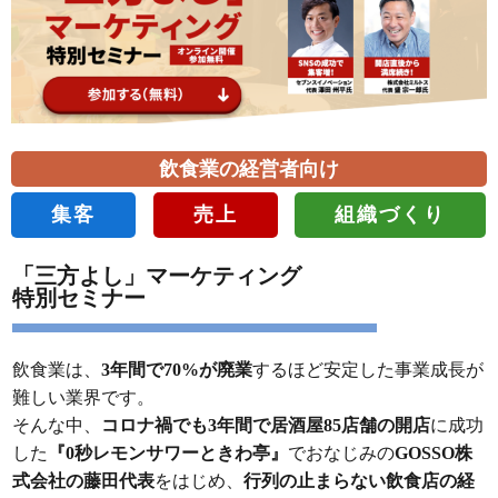
飲食業の経営者向け
集客
売上
組織づくり
「三方よし」マーケティング
特別セミナー
飲食業は、
3年間で70%が廃業
するほど安定した事業成長が
難しい業界です。
そんな中、
コロナ禍でも3年間で居酒屋85店舗の開店
に成功
した
『0秒レモンサワーときわ亭』
でおなじみの
GOSSO株
式会社の藤田代表
をはじめ、
行列の止まらない飲食店の経