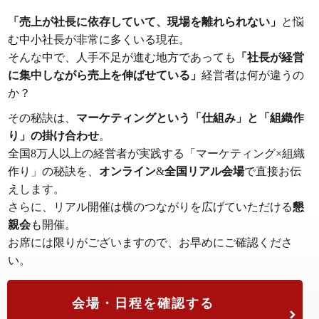
「売上が社長に依存していて、現場を離れられない」
と悩
む中小社長が非常に多くいる現在。
そんな中で、人手不足が進む地方であっても
「社長が経営
に集中しながら売上を伸ばせている」
経営者は何が違うの
か？
その秘訣は、
マーケティングという「仕組み」と「組織作
り」の掛け合わせ
。
全国8万人以上の経営者が実践する「マーケティング×組織
作り」の秘訣を、
オンライン
&
全国リアル会場
で直接お伝
えします。
さらに、リアル開催は横のつながりを広げていただける
懇
親会
も開催。
お席には限りがございますので、お早めにご確認くださ
い。
会場・日程を確認する