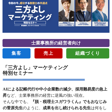
士業事務所の経営者向け
集客
売上
組織づくり
「三方よし」マーケティング
特別セミナー
AIによる記帳代行や中小企業数の減少、採用難易度の急上
昇
など、士業事務所の経営に逆風の強い現在。
そんな中でも、
『脱・税理士スガワラくん』でもおなじみ
の菅原先生
のように、
成果を出し続けられる先生
は何をし