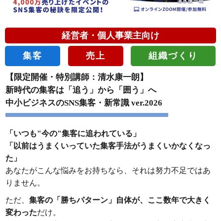
経営者・個人事業主向け
集客
売上
組織づくり
【限定開催・特別講師：清水康一朗】
新時代の集客は「追う」から「囲う」へ
中小ビジネスのSNS集客・新常識 ver.2026
「いつも"今の"集客に追われている」
「以前はうまくいっていた集客手法がうまくいかなくなっ
た」
あなたがこんな悩みをお持ちなら、それは努力不足ではあ
りません。
ただ、
集客の「勝ちパターン」自体が、ここ数年で大きく
変わった
だけ。