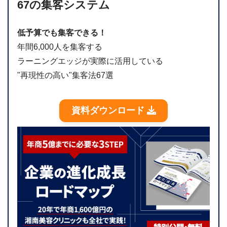
67の集客システム
低予算でも集客できる！
年間6,000人を集客する
ラーニングエッジが実際に活用している
"再現性の高い"集客法67選
資料ダウンロード