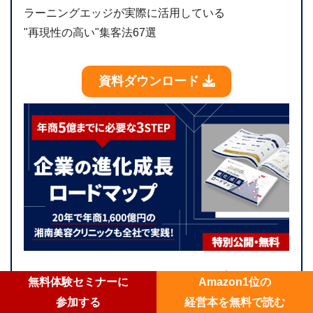
ラーニングエッジが実際に活用している
"再現性の高い"集客法67選
資料ダウンロード
企業の進化成長ロードマップ
無料体験セミナーに
Amazon1位の
参加する
経営本を無料で読む