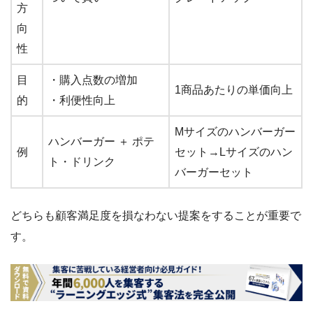
方
向
性
目
・購入点数の増加
1商品あたりの単価向上
的
・利便性向上
Mサイズのハンバーガー
ハンバーガー ＋ ポテ
例
セット→Lサイズのハン
ト・ドリンク
バーガーセット
どちらも顧客満足度を損なわない提案をすることが重要で
す。