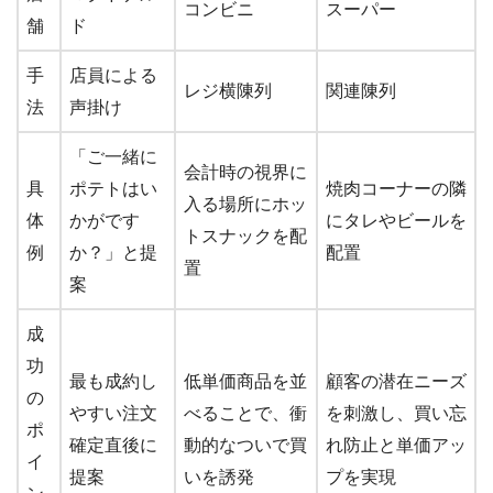
コンビニ
スーパー
舗
ド
手
店員による
レジ横陳列
関連陳列
法
声掛け
「ご一緒に
会計時の視界に
具
ポテトはい
焼肉コーナーの隣
入る場所にホッ
体
かがです
にタレやビールを
トスナックを配
例
か？」と提
配置
置
案
成
功
最も成約し
低単価商品を並
顧客の潜在ニーズ
の
やすい注文
べることで、衝
を刺激し、買い忘
ポ
確定直後に
動的なついで買
れ防止と単価アッ
イ
提案
いを誘発
プを実現