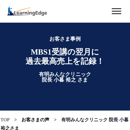
お客さま事例
MBS1受講の翌月に
過去
最高売上を記録！
有明みんなクリニック
院長
小暮 裕之 さま
TOP
>
お客さまの声
>
有明みんなクリニック 院長 小暮
裕之さま