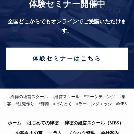
体験セミナー開催中
全国どこからでもオンラインでご受講いただけま
す。
体験セミナーはこちら
#絆徳の経営スクール #経営スクール #マーケティング #集
客 #組織作り #絆徳 #ばんとく #ラーニングエッジ #MBS
ホーム
はじめての絆徳
絆徳の経営スクール（MBS）
お客さまの声
コラム
ノウハウ資料
会社案内