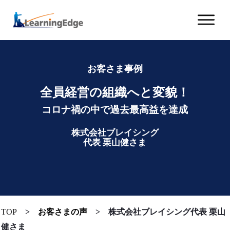
お客さま事例
全員経営
の組織へと
変貌！
コ
ロナ禍の中
で
過去最高益を達成
株式会社ブレイシング
代表
栗山健さま
TOP
>
お客さまの声
>
株式会社ブレイシング代表 栗山
健さま