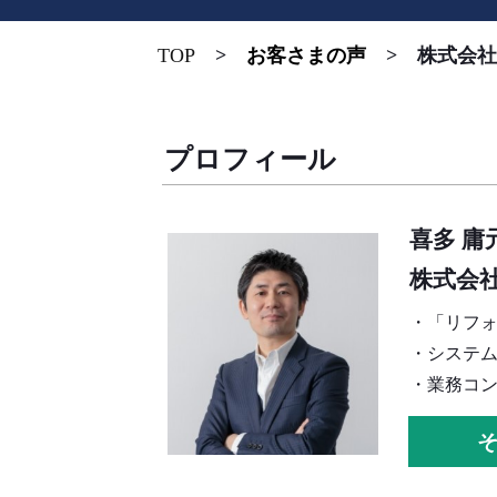
T
OP
>
お客さまの声
> 株式会社
プロフィール
喜多 庸
株式会社
・「リフ
・システ
・業務コ