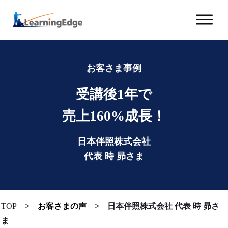
お客さま事例
受講後1年で
売上160%成長！
日本伴照株式会社
代表 時 昴さま
TOP
>
お客さまの声
>
日本伴照株式会社 代表 時 昴さ
ま