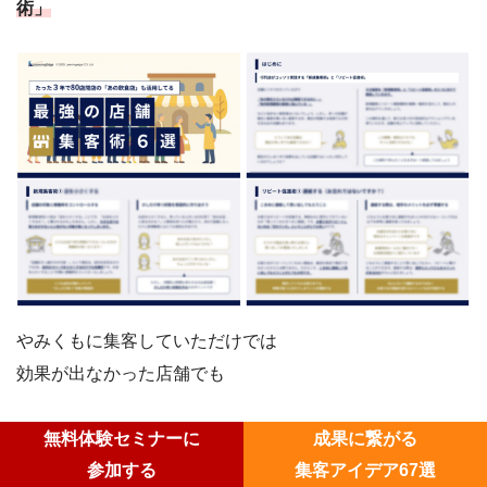
術」
やみくもに集客していただけでは
効果が出なかった店舗でも
マーケティングの視点を取り入れた
無料体験セミナーに
成果に繋がる
「戦略」として集客することで
参加する
集客アイデア67選